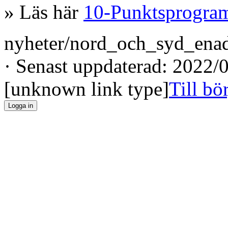
» Läs här
10-Punktsprogram
nyheter/nord_och_syd_enad
· Senast uppdaterad: 2022/
[unknown link type]
Till bö
Logga in