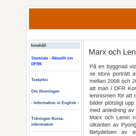
Innehåll
Marx och Leni
Startsida - Aktuellt om
DFRK
På en byggnad vid
se stora porträtt
Textarkiv
mellan 2008 och 2
att man i DFR Kore
Om föreningen
leninismen för att
bilder plötsligt up
- Information in English -
med anledning av f
Marx och Lenin n
Tidningen Korea-
utkanten av Pyong
information
Betydelsen av a