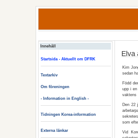
Innehåll
Elva 
Startsida - Aktuellt om DFRK
Kim Jong
sedan ha
Textarkiv
Född den
Om föreningen
upp i en
vaktens 
- Information in English -
Den 22 j
arbetar
Tidningen Korea-information
sekreter
som efte
Externa länkar
Vid Kor
sekreter