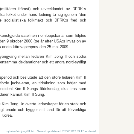
n (militären främst) och utvecklandet av DFRK:s
ka folket under hans ledning ta sig igenom ”den
 socialistiska folkmakt och DFRK:s fred och
nstgjorda satelliten i omloppsbana, som följdes
n 9 oktober 2006 (tre år efter USA:s invasion av
ess andra kärnvapenprov den 25 maj 2009.
 Pyongyang mellan ledaren Kim Jong Il och södra
ensamma deklarationer och ett andra nord-sydligt
eperiod och beslutade att den store ledaren Kim Il
nförde juche-eran, en tidräkning som börjar med
resident Kim Il Sungs födelsedag, ska firas som
edaren kamrat Kim Il Sung.
e Kim Jong Un överta ledarskapet för en stark och
igt enade och bygger sitt land för att förverkliga
s Korea.
nyheter/kimjongil11.txt
· Senast uppdaterad: 2022/12/12 09:17 av
daniel