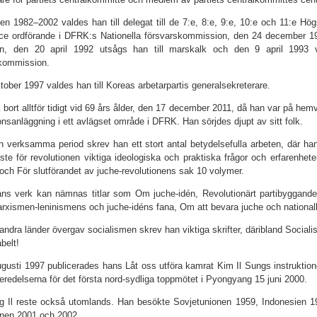
en 1982–2002 valdes han till delegat till de 7:e, 8:e, 9:e, 10:e och 11:e Hög
ice ordförande i DFRK:s Nationella försvarskommission, den 24 december 19
én, den 20 april 1992 utsågs han till marskalk och den 9 april 1993 v
skommission.
tober 1997 valdes han till Koreas arbetarpartis generalsekreterare.
 bort alltför tidigt vid 69 års ålder, den 17 december 2011, då han var på hem
onsanläggning i ett avlägset område i DFRK. Han sörjdes djupt av sitt folk.
n verksamma period skrev han ett stort antal betydelsefulla arbeten, där 
ste för revolutionen viktiga ideologiska och praktiska frågor och erfarenhe
och För slutförandet av juche-revolutionens sak 10 volymer.
ns verk kan nämnas titlar som Om juche-idén, Revolutionärt partibyggande, 
rxismen-leninismens och juche-idéns fana, Om att bevara juche och nationalk
 andra länder övergav socialismen skrev han viktiga skrifter, däribland Socia
belt!
gusti 1997 publicerades hans Låt oss utföra kamrat Kim Il Sungs instruktione
rberedelserna för det första nord-sydliga toppmötet i Pyongyang 15 juni 2000.
g Il reste också utomlands. Han besökte Sovjetunionen 1959, Indonesien 
onen 2001 och 2002.