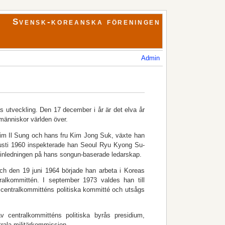
Svensk-koreanska föreningen
Admin
s utveckling. Den 17 december i år är det elva år
änniskor världen över.
 Kim Il Sung och hans fru Kim Jong Suk, växte han
ugusti 1960 inspekterade han Seoul Ryu Kyong Su-
m inledningen på hans songun-baserade ledarskap.
ch den 19 juni 1964 började han arbeta i Koreas
ralkommittén. I september 1973 valdes han till
av centralkommitténs politiska kommitté och utsågs
v centralkommitténs politiska byrås presidium,
trala militärkommission.