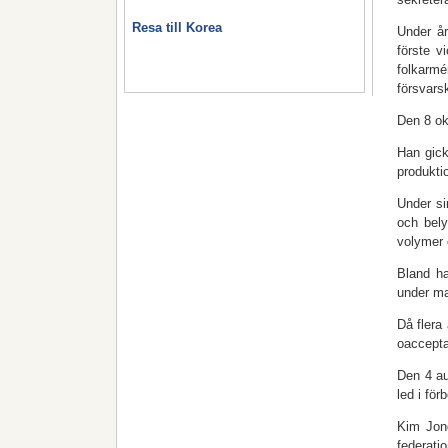
Resa till Korea
Under år
förste v
folkarm
försvar
Den 8 ok
Han gick
produkti
Under si
och bely
volymer 
Bland ha
under ma
Då flera
oaccepta
Den 4 au
led i fö
Kim Jon
federati