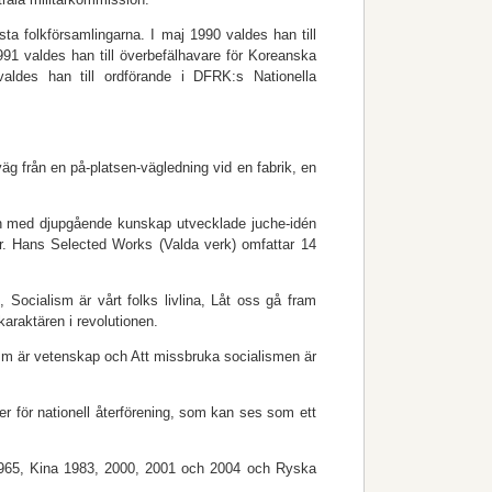
sta folkförsamlingarna. I maj 1990 valdes han till
91 valdes han till överbefälhavare för Koreanska
aldes han till ordförande i DFRK:s Nationella
väg från en på-platsen-vägledning vid en fabrik, en
han med djupgående kunskap utvecklade juche-idén
ter. Hans Selected Works (Valda verk) omfattar 14
Socialism är vårt folks livlina, Låt oss gå fram
araktären i revolutionen.
lism är vetenskap och Att missbruka socialismen är
r för nationell återförening, som kan ses som ett
1965, Kina 1983, 2000, 2001 och 2004 och Ryska