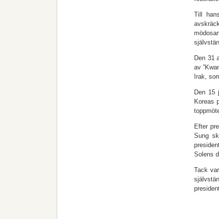
Till han
avskräck
mödosam
självstä
Den 31 a
av ”Kwan
Irak, so
Den 15 j
Koreas p
toppmöte
Efter pr
Sung sku
presiden
Solens d
Tack var
självstä
presiden