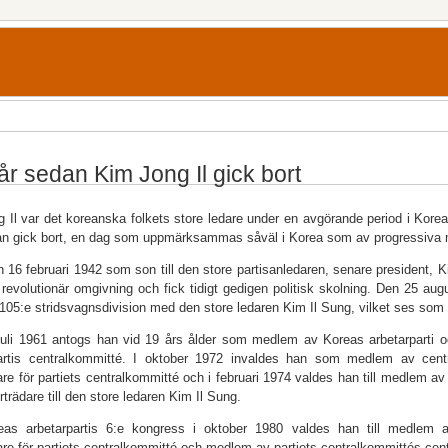
år sedan Kim Jong Il gick bort
 Il var det koreanska folkets store ledare under en avgörande period i Korea
n gick bort, en dag som uppmärksammas såväl i Korea som av progressiva m
 16 februari 1942 som son till den store partisanledaren, senare president,
 revolutionär omgivning och fick tidigt gedigen politisk skolning. Den 25 a
105:e stridsvagnsdivision med den store ledaren Kim Il Sung, vilket ses so
uli 1961 antogs han vid 19 års ålder som medlem av Koreas arbetarparti o
partis centralkommitté. I oktober 1972 invaldes han som medlem av cent
are för partiets centralkommitté och i februari 1974 valdes han till medlem 
rträdare till den store ledaren Kim Il Sung.
eas arbetarpartis 6:e kongress i oktober 1980 valdes han till medlem a
are för partiets centralkommitté och medlem av partiets centralkommittés cen