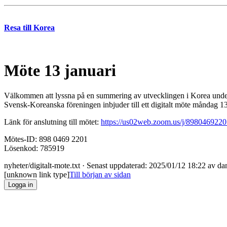
Resa till Korea
Möte 13 januari
Välkommen att lyssna på en summering av utvecklingen i Korea under
Svensk-Koreanska föreningen inbjuder till ett digitalt möte måndag 13 
Länk för anslutning till mötet:
https://us02web.zoom.us/j/898046
Mötes-ID: 898 0469 2201
Lösenkod: 785919
nyheter/digitalt-mote.txt
· Senast uppdaterad: 2025/01/12 18:22 av
dan
[unknown link type]
Till början av sidan
Logga in