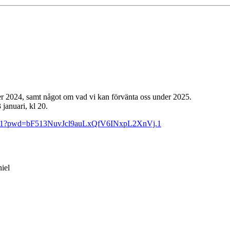
 2024, samt något om vad vi kan förvänta oss under 2025.
januari, kl 20.
92201?pwd=bF513NuvJcl9auLxQfV6INxpL2XnVj.1
iel