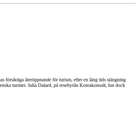
örsiktiga återöppnande för turism, efter en lång tids stängning
venska turister. Julia Dalard, på resebyrån Koreakonsult, har dock