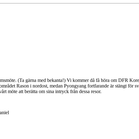
emsmöte. (Ta gärna med bekanta!) Vi kommer då få höra om DFR Koreas f
ill området Rason i nordost, medan Pyongyang fortfarande är stängt för s
rt möte att berätta om sina intryck från dessa resor.
aniel